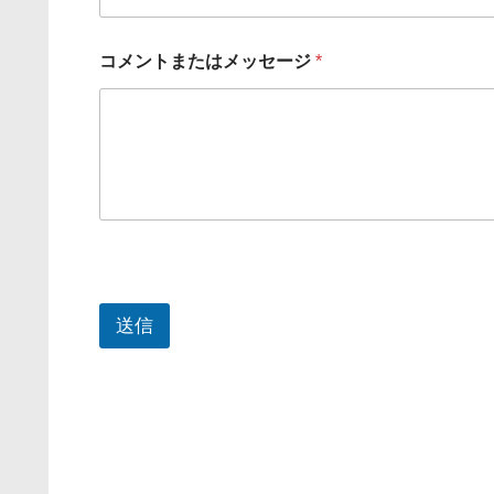
ン
ト
ま
コメントまたはメッセージ
*
た
は
メ
ッ
セ
ー
ジ
送信